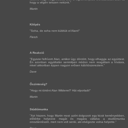
hogy a végén tetszen nekünk."
Martin
Kilépés
"Soha, de soha nem küldtük el Alant!"
Fletch
A Reakció
"Egyszer felhívott Alan, amikor úgy döntött, hogy elhagyja az együttest.
Én azonban egyáltalán semmilyen módon nem reagáltam a hívásra,
mivel akkoriban éppen nagyon erősen kábítószereztem."
Dave
Őszinteség?
"Hogy mi történt Alan Wilderrel? Hát elporladt!"
Martin
Stúdiómunka
"Azt hiszem, hogy Martin most azért dolgozott egy kicsit keményebben,
előtérbe helyezve magát és magára vállalva a studiómunka
oroszlánrészét, mert nem volt senki, aki elvégezte volna helyette."