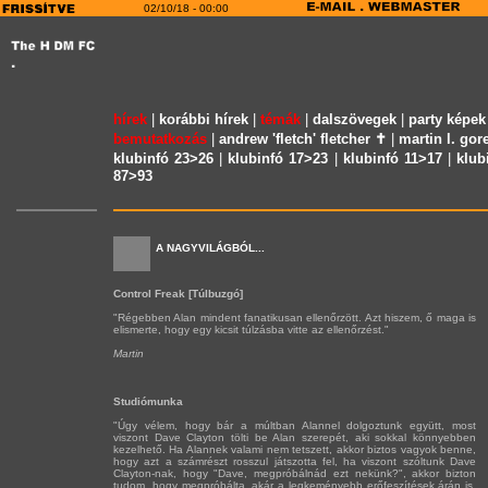
02/10/18 - 00:00
hírek
|
korábbi hírek
|
témák
|
dalszövegek
|
party képek
bemutatkozás
|
andrew 'fletch' fletcher ✝
|
martin l. gor
klubinfó 23>26
|
klubinfó 17>23
|
klubinfó 11>17
|
klub
87>93
A NAGYVILÁGBÓL...
Control Freak [Túlbuzgó]
"Régebben Alan mindent fanatikusan ellenőrzött. Azt hiszem, ő maga is
elismerte, hogy egy kicsit túlzásba vitte az ellenőrzést."
Martin
Studiómunka
"Úgy vélem, hogy bár a múltban Alannel dolgoztunk együtt, most
viszont Dave Clayton tölti be Alan szerepét, aki sokkal könnyebben
kezelhető. Ha Alannek valami nem tetszett, akkor biztos vagyok benne,
hogy azt a számrészt rosszul játszotta fel, ha viszont szóltunk Dave
Clayton-nak, hogy "Dave, megpróbálnád ezt nekünk?", akkor bizton
tudom, hogy megpróbálta, akár a legkeményebb erőfeszítések árán is,