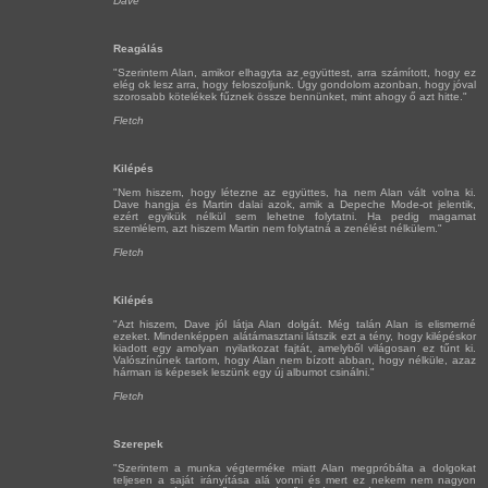
Dave
Reagálás
"Szerintem Alan, amikor elhagyta az együttest, arra számított, hogy ez
elég ok lesz arra, hogy feloszoljunk. Úgy gondolom azonban, hogy jóval
szorosabb kötelékek fűznek össze bennünket, mint ahogy ő azt hitte."
Fletch
Kilépés
"Nem hiszem, hogy létezne az együttes, ha nem Alan vált volna ki.
Dave hangja és Martin dalai azok, amik a Depeche Mode-ot jelentik,
ezért egyikük nélkül sem lehetne folytatni. Ha pedig magamat
szemlélem, azt hiszem Martin nem folytatná a zenélést nélkülem."
Fletch
Kilépés
"Azt hiszem, Dave jól látja Alan dolgát. Még talán Alan is elismerné
ezeket. Mindenképpen alátámasztani látszik ezt a tény, hogy kilépéskor
kiadott egy amolyan nyilatkozat fajtát, amelyből világosan ez tűnt ki.
Valószínűnek tartom, hogy Alan nem bízott abban, hogy nélküle, azaz
hárman is képesek leszünk egy új albumot csinálni."
Fletch
Szerepek
"Szerintem a munka végterméke miatt Alan megpróbálta a dolgokat
teljesen a saját irányítása alá vonni és mert ez nekem nem nagyon