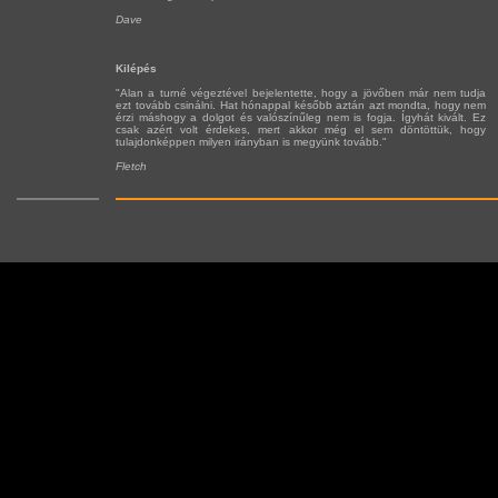
Dave
Kilépés
"Alan a turné végeztével bejelentette, hogy a jövőben már nem tudja
ezt tovább csinálni. Hat hónappal később aztán azt mondta, hogy nem
érzi máshogy a dolgot és valószínűleg nem is fogja. Ígyhát kivált. Ez
csak azért volt érdekes, mert akkor még el sem döntöttük, hogy
tulajdonképpen milyen irányban is megyünk tovább."
Fletch