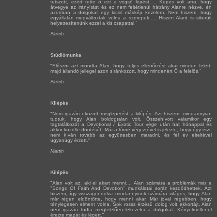
tetszett, ezért tette ő ezt a végső lépést..... Képes volt arra, hogy
átvegye az irányítást és ez nem feltétlenül hátrány Alanre nézve, én
azonban a dolgokat egy kicsit máskép kezelem. Nem hiszem, hogy
egyáltalán megváltoztak volna a szerepek..... Hiszen Alant is sikerült
helyettesítenünk ezzel a kis csapattal."
Fletch
Stúdiómunka
"Először azt mondta Alan, hogy teljes ellenőrzést akar minden felett,
majd állandó jellegel azon síránkozott, hogy mindenért Ő a felelős."
Fletch
Kilépés
"Nem igazán okozott meglepetést a kilépés. Azt hiszem, mindannyian
tudtuk, hogy Alan boldogtalan volt. Összehívott valamikor egy
tagtalálkozót a Devotional / Exotic Tour vége után hat hónappal és
akkor közölte döntését. Már a túrné végeztével is jelezte, hogy úgy érzi,
nem kíván tovább az együttesben maradni, és fél év elteltével
ugyanúgy érzett."
Martin
Kilépés
"Alan volt az, aki el akart menni.... Alan számára a problémák már a
"Songs Of Faith And Devotion" munkálatai során kezdődhettek. Azt
hiszem, így visszagondolva mindannyiunk számára világos, hogy Alan
már régen eldöntötte, hogy menni akar. Már jóval régebben, hogy
ténylegesen elment volna. Sok rossz érzésű dolog volt akkortájt. Alan
nem igazán tudta megfelelően lekezelni a dolgokat. Kényelmetlenül
érezte magát és lépett."