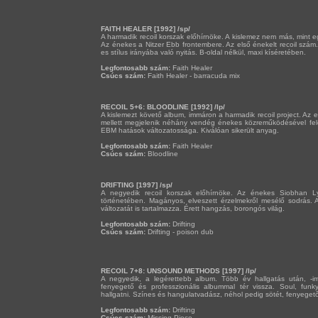
FAITH HEALER [1992] /sp/
A harmadik recoil korszak előhírnöke. A kislemez nem más, mint egy
Az énekes a Nitzer Ebb frontembere. Az első énekelt recoil sz
es stílus irányába való nyitás. B-oldal nélkül, maxi kíséretében.
Legfontosabb szám:
Faith Healer
Csúcs szám:
Faith Healer - barracuda mix
RECOIL 5+6: BLOODLINE [1992] /lp/
A kislemezt követő album, immáron a harmadik recoil project. Az 
mellett megjelenik néhány vendég énekes közreműködésével felén
EBM hatások változatossága. Kiválóan sikerült anyag.
Legfontosabb szám:
Faith Healer
Csúcs szám:
Bloodline
DRIFTING [1997] /sp/
A negyedik recoil korszak előhírnöke. Az énekes Siobhan L
történetében. Magányos, elveszett érzelmekről mesélő sodrás. 
változatát is tartalmazza. Érett hangzás, borongós világ.
Legfontosabb szám:
Drifting
Csúcs szám:
Drifting - poison dub
RECOIL 7+8: UNSOUND METHODS [1997] /lp/
A negyedik, a legérettebb album. Több év hallgatás után, -i
fenyegető és professzionális albummal tér vissza. Soul, funky
hallgatni. Színes és hangulatvadász, néhol pedig sötét, fenyegető
Legfontosabb szám:
Drifting
Csúcs szám:
Missing Piece