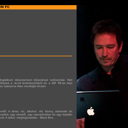
foglalkozó dokumentum műsorának nyitózenéje. Heti
óképeit a recoil lemezborítókról és a dM '98-as képi
es nyitózene Alan munkáját dícséri.
nitől. A téma: víz, alkohol, vér, könny, adneralin és
 kvartett, egy verselő, egy operaénekes és egy katalán
oil. A stílus: megfoghatatlan - Black Box.