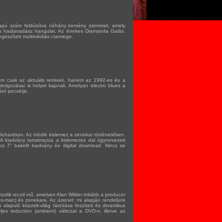
lapú szám feldúsítva néhány kemény ütemmel, amely
s hatásvadász hangulat. Az énekes Diamanda Galás.
egészített multimédiás csemege.
em csak az aktuális remixek, hanem az 1992-es és a
átdolgozásai is helyet kapnak. Amolyan electro blues a
áró pecsétje.
Richardson. Az ötödik kislemez a zenekar történetében.
. A kiadvány tartalmazza a kislemezes dal úgynevezett
os 7" bakelit kiadvány és digital download. Nincs se
todik recoil mű, amelyen Alan Wilder inkább a producer
ues-man) és zenekara. Az üzenet: mi alapján rendelünk
alapuló képzelt-világ társítása feszített és dinamikus
eljes reduction (ambient) változat a DVD-n, illetve az