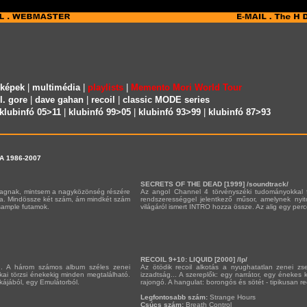
 képek
|
multimédia
|
playlists
|
Memento Mori World Tour
l. gore
|
dave gahan
|
recoil
|
classic MODE series
klubinfó 05>11
|
klubinfó 99>05
|
klubinfó 93>99
|
klubinfó 87>93
A 1986-2007
SECRETS OF THE DEAD [1999] /soundtrack/
nyagnak, mintsem a nagyközönség részére
Az angol Channel 4 törvényszéki tudományokkal 
ája. Mindössze két szám, ám mindkét szám
rendszerességgel jelentkező műsor, amelynek nyit
sample futamok.
világáról ismert INTRO hozza össze. Az alig egy perc
RECOIL 9+10: LIQUID [2000] /lp/
n. A három számos album széles zenei
Az ötödik recoil alkotás a nyughatatlan zenei zse
ikai törzsi énekekig minden megtalálható.
izzadtság... A szereplők: egy narrátor, egy énekes
ájából, egy Emulátorból.
rajongó. A hangulat: borongós és sötét - tipikusan rec
Legfontosabb szám:
Strange Hours
Csúcs szám:
Breath Control