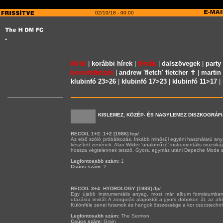
7
02/10/18 - 00:00
hírek
|
korábbi hírek
|
témák
|
dalszövegek
|
party
bemutatkozás
|
andrew 'fletch' fletcher ✝
|
martin 
klubinfó 23>26
|
klubinfó 17>23
|
klubinfó 11>17
|
KISLEMEZ, KÖZÉP- ÉS NAGYLEMEZ DISZKOGRÁFI
RECOIL 1+2: 1+2 [1986] /ep/
Az első szóló próbálkozás. Inkább minősül egyéni használatú a
készített zenének. Alan Wilder 'unaloműző' instrumentális muzsik
hossza végtelennek tetsző. Gyors, egymás utáni Depeche Mode 
Legfontosabb szám:
1
Csúcs szám:
2
RECOIL 3+4: HYDROLOGY [1988] /lp/
Egy újabb instrumentális anyag, most már album formátumba
utazásra invitál. A zongorás alapoktól a gyors dobokon át, az afr
Különféle zenei futamok és hangok összessége a kor csúcstechnik
Legfontosabb szám:
The Sermon
Csúcs szám:
Grain