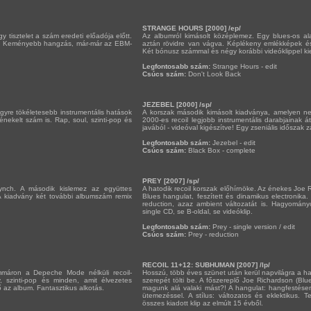
STRANGE HOURS [2000] /ep/
 tisztelet a szám eredeti előadója előtt.
Az albumról kimásolt középlemez. Egy blues-os a
ám. Keményebb hangzás, már-már az EBM-
aztán rövidre van vágva. Képlékeny emlékképek é
Két bónusz számmal és négy korábbi videóklippel ki
Legfontosabb szám:
Strange Hours - edit
Csúcs szám:
Don't Look Back
JEZEBEL [2000] /sp/
egyre tökéletesebb instrumentális hatások
A korszak második kimásolt kiadványa, amelyen n
ekelt szám is. Rap, soul, szinti-pop és
2000-es recoil legjobb instrumentális darabjainak 
javából - videóval kigészítve! Egy zseniális időszak z
Legfontosabb szám:
Jezebel - edit
Csúcs szám:
Black Box - complete
PREY [2007] /sp/
ynch. A második kislemez az együttes
A hatodik recoil korszak előhírnöke. Az énekes Joe 
A kiadvány két további albumszám remix
Blues hangulat, feszített és dinamikus electronika
reduction, azaz ambient változatát is. Hagyomány
single CD, se B-oldal, se videóklip.
Legfontosabb szám:
Prey - single version / edit
Csúcs szám:
Prey - reduction
RECOIL 11+12: SUBHUMAN [2007] /lp/
mmáron a Depeche Mode nélküli recoil-
Hosszú, több éves szünet után kerül napvilágra a ha
, szinti-pop és minden, amit élvezetes
szerepét tölti be. A főszereplő Joe Richardson (Bl
 az album. Fantasztikus alkotás.
magunk alá valaki mást?! A hangulat: hangfestésen 
ütemezéssel. A stílus: változatos és eklektikus. T
összes kiadott klip az elmúlt 15 évből.